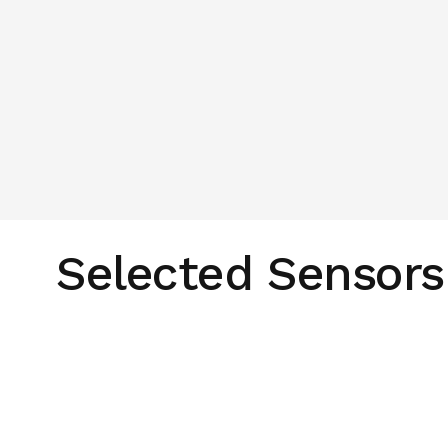
经过 ATEX 认证的用于潜在爆炸性粉尘环境
可使用我们的 SmartAdjust 应用程序轻
Selected Sensors