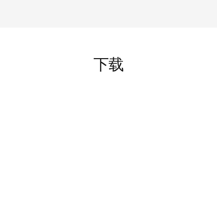
下载
English
TECHNICAL USER GUIDE
DOL 10 Kit for Water Temperature_Technical
User Guide_EN
下载文件