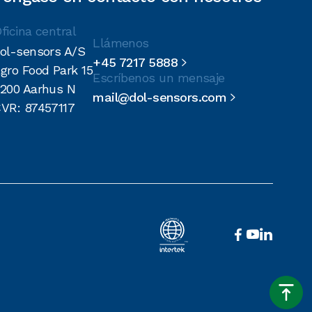
ficina central
Llámenos
ol-sensors A/S
+45 7217 5888

gro Food Park 15
Escríbenos un mensaje
200 Aarhus N
mail@dol-sensors.com

VR: 87457117


