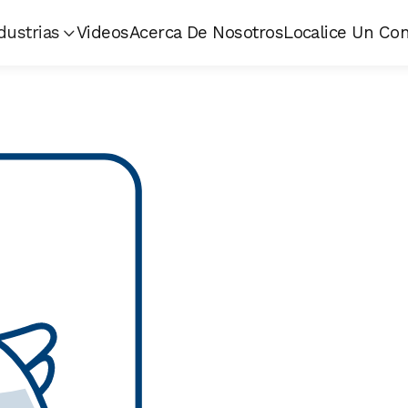
dustrias
Videos
Acerca De Nosotros
Localice Un Con

Nuestros sensores están 
condiciones de la producc
altos niveles de amoniaco 
vida diaria.