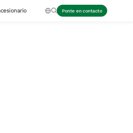
cesionario


Ponte en contacto
diseñados específicamente para las exigentes
ión ganadera, donde el polvo, la humedad, los
y la limpieza a alta presión forman parte de la