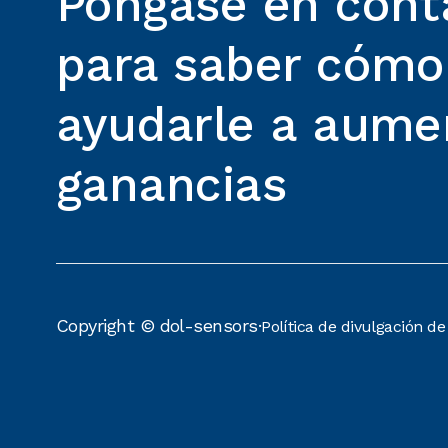
Póngase en cont
para saber cóm
ayudarle a aume
ganancias
Copyright © dol-sensors
·
Política de divulgación de