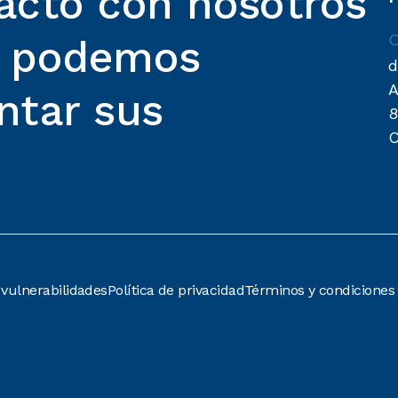
acto con nosotros
O
o podemos
d
A
ntar sus
8
C
 vulnerabilidades
Política de privacidad
Términos y condiciones