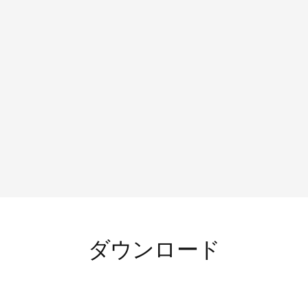
厳しい畜産環境に適した堅牢な設計
メンテナンスが最小限で済む長寿命
制御システムへの簡単な設置と統合
養鶏、養豚、産業用途に最適
ダウンロード