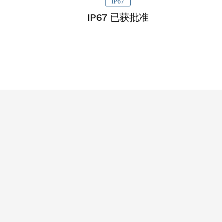
IP67 已获批准