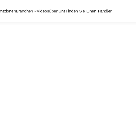
mationen
Branchen
Videos
Über Uns
Finden Sie Einen Händler

Vertrieb kont
Name
*