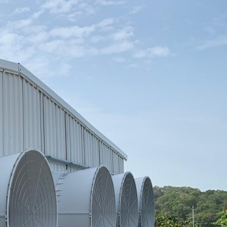
a und
on