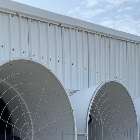
matisiertes Klim
Belüftung in der
chweineprodukti