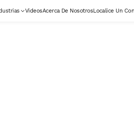
dustrias
Videos
Acerca De Nosotros
Localice Un Con
