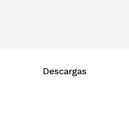
Lea más sobre los sensores climáticos de dol-sensors
aquí
Descargas
English
LEAFLET
Climate Brochure