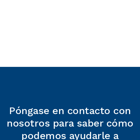
TECHNICAL USER GUIDE
DOL 111 Technical User Guide_EN
Descargar archivo
English
TECHNICAL INFORMATION
DOL 111 Technical Information_EN
Descargar archivo
Póngase en contacto con
nosotros para saber cómo
podemos ayudarle a