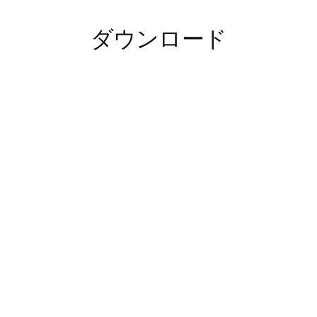
ダウンロード
English
LEAFLET
Climate Brochure
ダウンロードファイル
English
LEAFLET
DOL 111 Rain Detector_Onepager
ダウンロードファイル