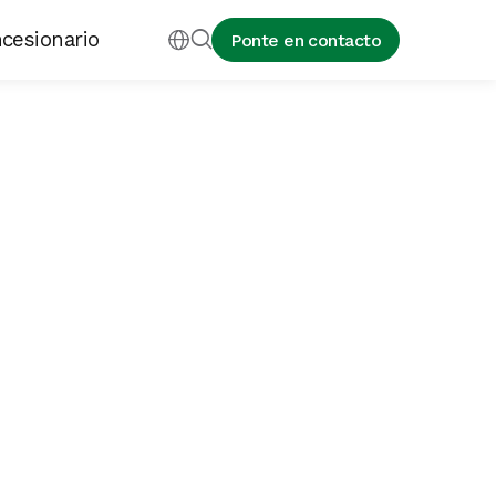
cesionario


Ponte en contacto
es un sensor de amoniaco diseñado
ente para la medición continua de la