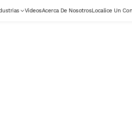
dustrias
Videos
Acerca De Nosotros
Localice Un Con

El DOL 53 
específicam