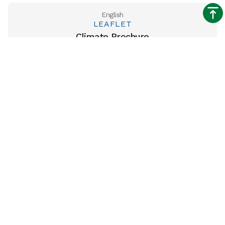
English
LEAFLET
Climate Brochure
Télécharger le fichier
English
LEAFLET
Corporate Brochure Poultry
Télécharger le fichier