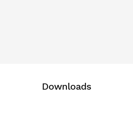
Besserer Tierschutz
Besserer FCR
Steigerung der Produktion
Energie sparen
Lesen Sie hier mehr über die Klimasensoren von dol-
Downloads
sensors