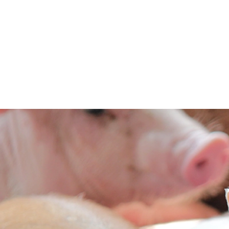
La tran
p