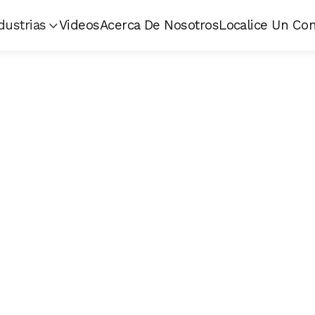
dustrias
Videos
Acerca De Nosotros
Localice Un Con
