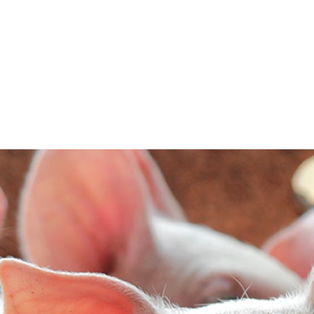
sformación glob
roducción porci