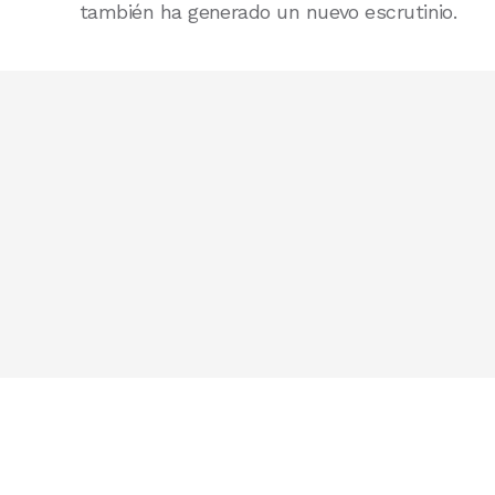
también ha generado un nuevo escrutinio.
Mejora de los sistemas de vivienda y bie
Alimentación de precisión