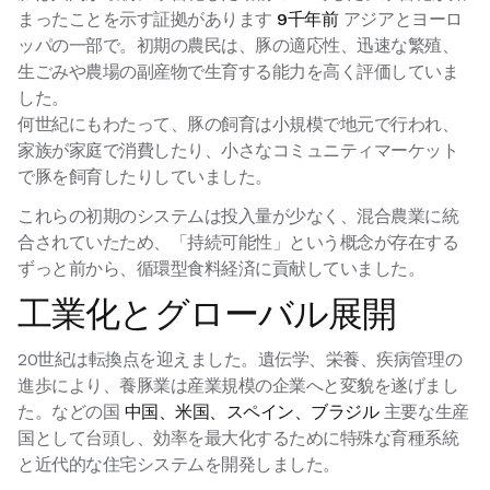
まったことを示す証拠があります
9千年前
アジアとヨーロ
ッパの一部で。初期の農民は、豚の適応性、迅速な繁殖、
生ごみや農場の副産物で生育する能力を高く評価していま
した。
何世紀にもわたって、豚の飼育は小規模で地元で行われ、
家族が家庭で消費したり、小さなコミュニティマーケット
で豚を飼育したりしていました。
これらの初期のシステムは投入量が少なく、混合農業に統
合されていたため、「持続可能性」という概念が存在する
ずっと前から、循環型食料経済に貢献していました。
工業化とグローバル展開
20世紀は転換点を迎えました。遺伝学、栄養、疾病管理の
進歩により、養豚業は産業規模の企業へと変貌を遂げまし
た。などの国
中国、米国、スペイン、ブラジル
主要な生産
国として台頭し、効率を最大化するために特殊な育種系統
と近代的な住宅システムを開発しました。