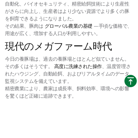
自動化、バイオセキュリティ、精密給餌技術により生産性
がさらに向上し、生産者はより少ない資源でより多くの豚
を飼育できるようになりました。
その結果、豚肉は
グローバル農業の基礎
—手頃な価格で、
用途が広く、増加する人口が利用しやすい。
現代のメガファーム時代
今日の養豚場は、過去の養豚場とほとんど似ていません。
その多くはそうです。
高度に洗練された操作
、温度管理さ
れたハウジング、自動給餌、およびリアルタイムのデータ
監視システムを備えています。
精密農業により、農家は成長率、飼料効率、環境への影響
を驚くほど正確に追跡できます。
この変化により、豚の生産は最も重要なものの1つになりま
した。
技術的に進んだ
畜産業のセクター。しかし、それは
また新たな精査をもたらしました。