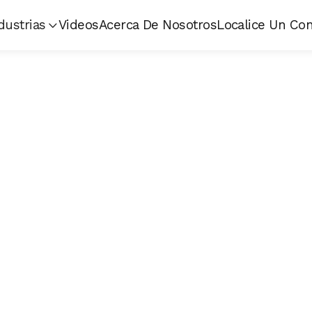
dustrias
Videos
Acerca De Nosotros
Localice Un Con

El DOL 20 e