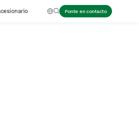
cesionario


Ponte en contacto
s un sensor de proximidad plano y capacitivo