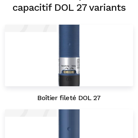
27
capacitif DOL 27 variants
Permet des systèmes d'automatisation plus
intelligents et plus efficaces
27
Boîtier fileté DOL 27