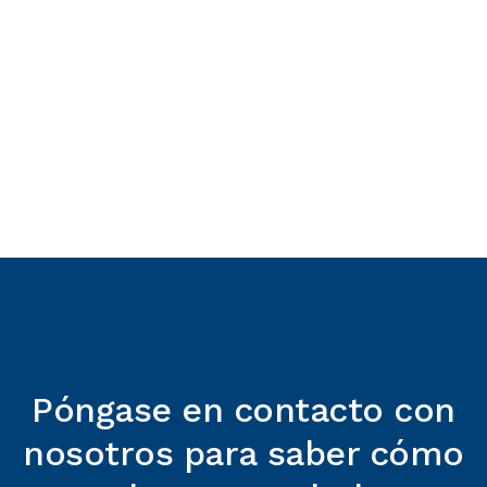
Sensor_Onepager
Descargar archivo
English
TECHNICAL INFORMATION
DOL 114_Technical Information_EN
Descargar archivo
English
TECHNICAL USER GUIDE
Radiation Shield for Climate Sensors
Descargar archivo
Póngase en contacto con
nosotros para saber cómo