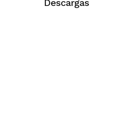
Descargas
Control robusto no lineal de temperatura y
humedad en edificios ganaderos
English
LEAFLET
Climate Brochure
Descargar archivo
English